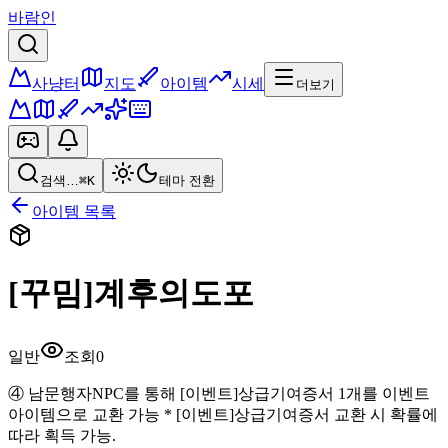
바람인
사냥터
지도
아이템
시세
더보기
검색…
⌘K
테마 전환
아이템 목록
[꾸밈]계후의도포
일반
조회
0
④ 남문행자NPC를 통해 [이벤트]상급기여증서 1개를 이벤트
아이템으로 교환 가능 * [이벤트]상급기여증서 교환 시 확률에
따라 획득 가능.