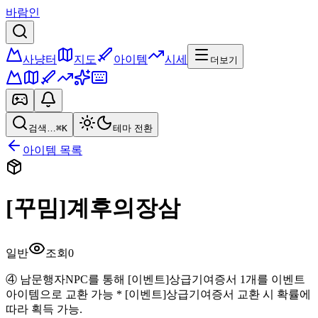
바람인
사냥터
지도
아이템
시세
더보기
검색…
⌘K
테마 전환
아이템 목록
[꾸밈]계후의장삼
일반
조회
0
④ 남문행자NPC를 통해 [이벤트]상급기여증서 1개를 이벤트
아이템으로 교환 가능 * [이벤트]상급기여증서 교환 시 확률에
따라 획득 가능.