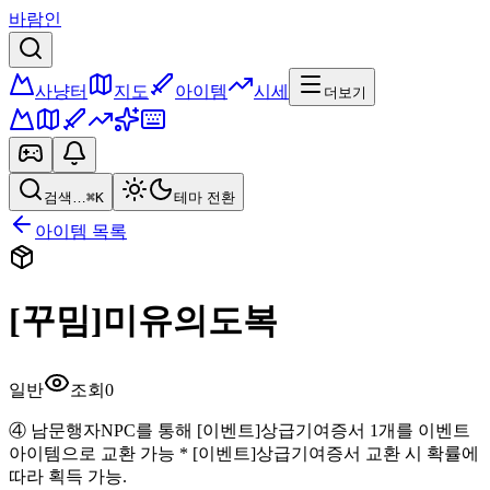
바람인
사냥터
지도
아이템
시세
더보기
검색…
⌘K
테마 전환
아이템 목록
[꾸밈]미유의도복
일반
조회
0
④ 남문행자NPC를 통해 [이벤트]상급기여증서 1개를 이벤트
아이템으로 교환 가능 * [이벤트]상급기여증서 교환 시 확률에
따라 획득 가능.