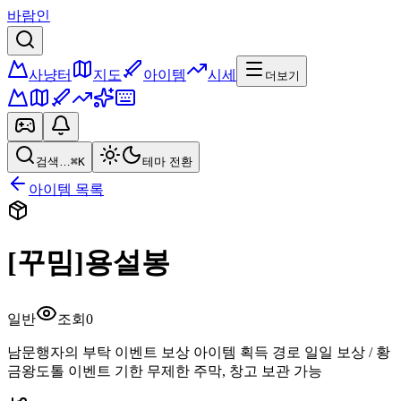
바람인
사냥터
지도
아이템
시세
더보기
검색…
⌘K
테마 전환
아이템 목록
[꾸밈]용설봉
일반
조회
0
남문행자의 부탁 이벤트 보상 아이템 획득 경로 일일 보상 / 황
금왕도톨 이벤트 기한 무제한 주막, 창고 보관 가능