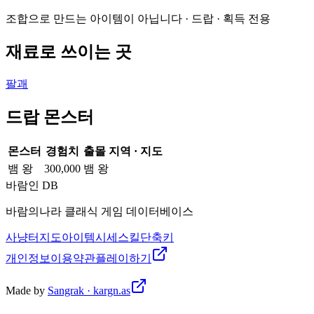
조합으로 만드는 아이템이 아닙니다 · 드랍 · 획득 전용
재료로 쓰이는 곳
팔괘
드랍 몬스터
몬스터
경험치
출몰 지역 · 지도
뱀 왕
300,000
뱀 왕
바람인 DB
바람의나라 클래식 게임 데이터베이스
사냥터
지도
아이템
시세
스킬
단축키
개인정보
이용약관
플레이하기
Made by
Sangrak · kargn.as