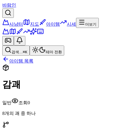
바람인
사냥터
지도
아이템
시세
더보기
검색…
⌘K
테마 전환
아이템 목록
감괘
일반
조회
0
8개의 괘 중 하나