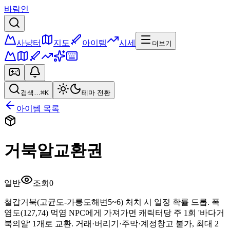
바람인
사냥터
지도
아이템
시세
더보기
검색…
⌘K
테마 전환
아이템 목록
거북알교환권
일반
조회
0
철갑거북(고균도-가릉도해변5~6) 처치 시 일정 확률 드롭. 폭
염도(127,74) 먹염 NPC에게 가져가면 캐릭터당 주 1회 '바다거
북의알' 1개로 교환. 거래·버리기·주막·계정창고 불가, 최대 2