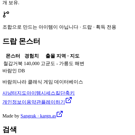
개 보유.
조합으로 만드는 아이템이 아닙니다 · 드랍 · 획득 전용
드랍 몬스터
몬스터
경험치
출몰 지역 · 지도
철갑거북
140,000
고균도 - 가릉도 해변
바람인 DB
바람의나라 클래식 게임 데이터베이스
사냥터
지도
아이템
시세
스킬
단축키
개인정보
이용약관
플레이하기
Made by
Sangrak · kargn.as
검색