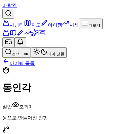
바람인
사냥터
지도
아이템
시세
더보기
검색…
⌘K
테마 전환
아이템 목록
동인각
일반
조회
0
동으로 만들어진 인형