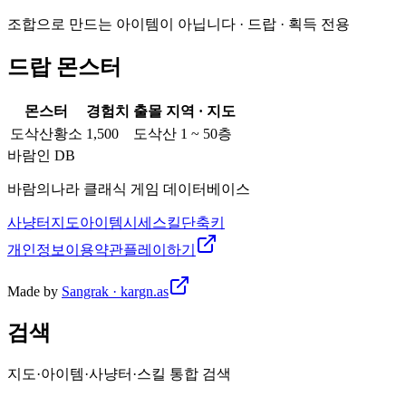
조합으로 만드는 아이템이 아닙니다 · 드랍 · 획득 전용
드랍 몬스터
몬스터
경험치
출몰 지역 · 지도
도삭산황소
1,500
도삭산 1 ~ 50층
바람인 DB
바람의나라 클래식 게임 데이터베이스
사냥터
지도
아이템
시세
스킬
단축키
개인정보
이용약관
플레이하기
Made by
Sangrak · kargn.as
검색
지도·아이템·사냥터·스킬 통합 검색