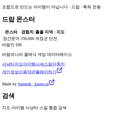
조합으로 만드는 아이템이 아닙니다 · 드랍 · 획득 전용
드랍 몬스터
몬스터
경험치
출몰 지역 · 지도
장간문어
350,000
게장군 던전
바람인 DB
바람의나라 클래식 게임 데이터베이스
사냥터
지도
아이템
시세
스킬
단축키
개인정보
이용약관
플레이하기
Made by
Sangrak · kargn.as
검색
지도·아이템·사냥터·스킬 통합 검색