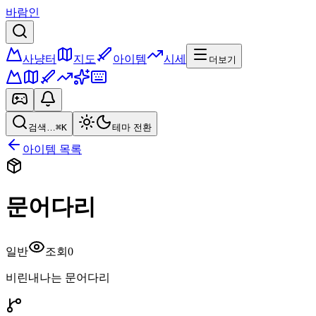
바람인
사냥터
지도
아이템
시세
더보기
검색…
⌘K
테마 전환
아이템 목록
문어다리
일반
조회
0
비린내나는 문어다리