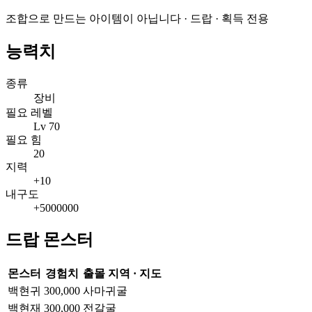
조합으로 만드는 아이템이 아닙니다 · 드랍 · 획득 전용
능력치
종류
장비
필요 레벨
Lv 70
필요 힘
20
지력
+10
내구도
+5000000
드랍 몬스터
몬스터
경험치
출몰 지역 · 지도
백현귀
300,000
사마귀굴
백현재
300,000
전갈굴