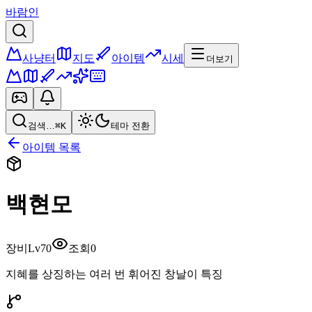
바람인
사냥터
지도
아이템
시세
더보기
검색…
⌘K
테마 전환
아이템 목록
백현모
장비
Lv
70
조회
0
지혜를 상징하는 여러 번 휘어진 창날이 특징