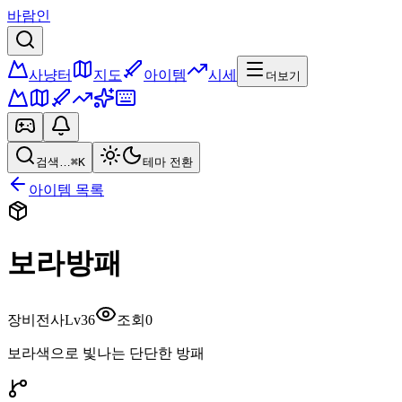
바람인
사냥터
지도
아이템
시세
더보기
검색…
⌘K
테마 전환
아이템 목록
보라방패
장비
전사
Lv
36
조회
0
보라색으로 빛나는 단단한 방패