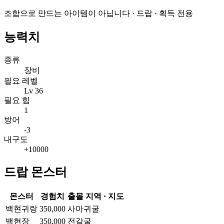
조합으로 만드는 아이템이 아닙니다 · 드랍 · 획득 전용
능력치
종류
장비
필요 레벨
Lv 36
필요 힘
1
방어
-3
내구도
+10000
드랍 몬스터
몬스터
경험치
출몰 지역 · 지도
백현귀랑
350,000
사마귀굴
백현장
350,000
전갈굴