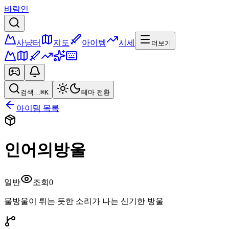
바람인
사냥터
지도
아이템
시세
더보기
검색…
⌘K
테마 전환
아이템 목록
인어의방울
일반
조회
0
물방울이 튀는 듯한 소리가 나는 신기한 방울