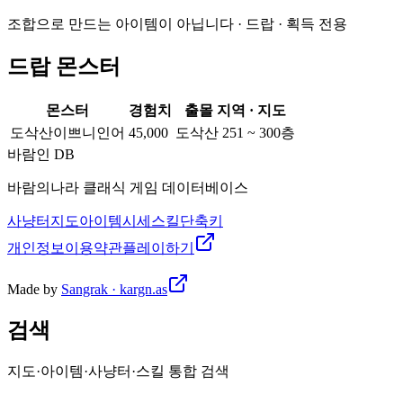
조합으로 만드는 아이템이 아닙니다 · 드랍 · 획득 전용
드랍 몬스터
몬스터
경험치
출몰 지역 · 지도
도삭산이쁘니인어
45,000
도삭산 251 ~ 300층
바람인 DB
바람의나라 클래식 게임 데이터베이스
사냥터
지도
아이템
시세
스킬
단축키
개인정보
이용약관
플레이하기
Made by
Sangrak · kargn.as
검색
지도·아이템·사냥터·스킬 통합 검색