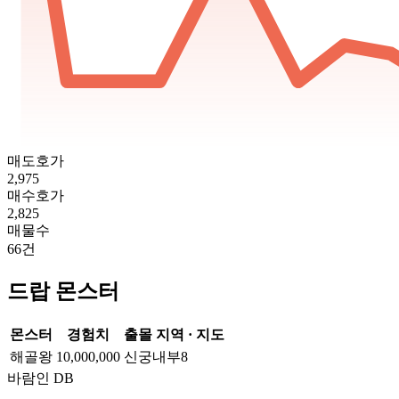
매도호가
2,975
매수호가
2,825
매물수
66
건
드랍 몬스터
몬스터
경험치
출몰 지역 · 지도
해골왕
10,000,000
신궁내부8
바람인 DB