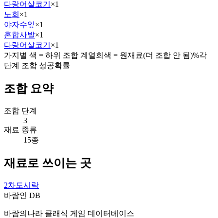
다랑어살코기
×
1
노회
×
1
야자수잎
×
1
혼합사발
×
1
다랑어살코기
×
1
가지별 색 = 하위 조합 계열
회색 = 원재료(더 조합 안 됨)
%
각
단계 조합 성공확률
조합 요약
조합 단계
3
재료 종류
15종
재료로 쓰이는 곳
2차도시락
바람인 DB
바람의나라 클래식 게임 데이터베이스