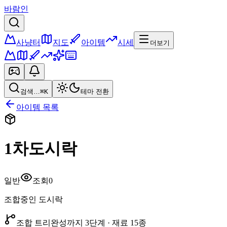
바람인
사냥터
지도
아이템
시세
더보기
검색…
⌘K
테마 전환
아이템 목록
1차도시락
일반
조회
0
조합중인 도시락
조합 트리
완성까지
3
단계 · 재료
15
종