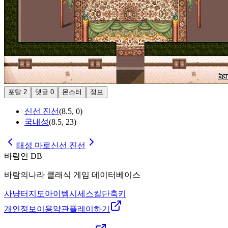
포탈
2
댓글
0
몬스터
정보
신선 진선
(
8.5
,
0
)
국내성
(
8.5
,
23
)
태성 마로
신선 진선
바람인 DB
바람의나라 클래식 게임 데이터베이스
사냥터
지도
아이템
시세
스킬
단축키
개인정보
이용약관
플레이하기