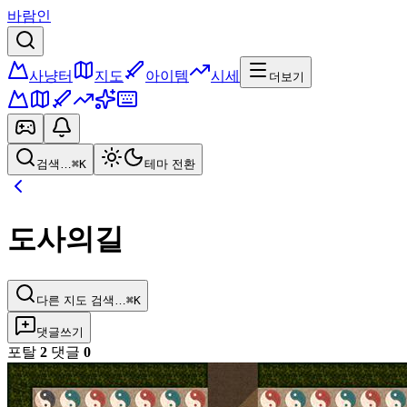
바람인
사냥터
지도
아이템
시세
더보기
검색…
⌘K
테마 전환
도사의길
다른 지도 검색…
⌘K
댓글쓰기
포탈
2
댓글
0