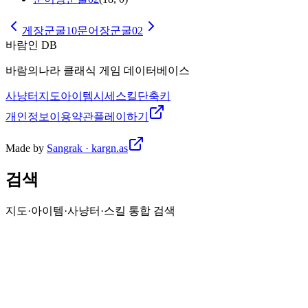
게장군굴10
문어장군굴02
바람인 DB
바람의나라 클래식 게임 데이터베이스
사냥터
지도
아이템
시세
스킬
단축키
개인정보
이용약관
플레이하기
Made by
Sangrak · kargn.as
검색
지도·아이템·사냥터·스킬 통합 검색