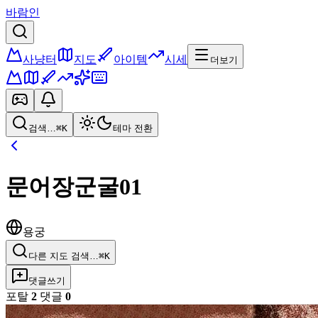
바람인
사냥터
지도
아이템
시세
더보기
검색…
⌘K
테마 전환
문어장군굴01
용궁
다른 지도 검색…
⌘K
댓글쓰기
포탈
2
댓글
0