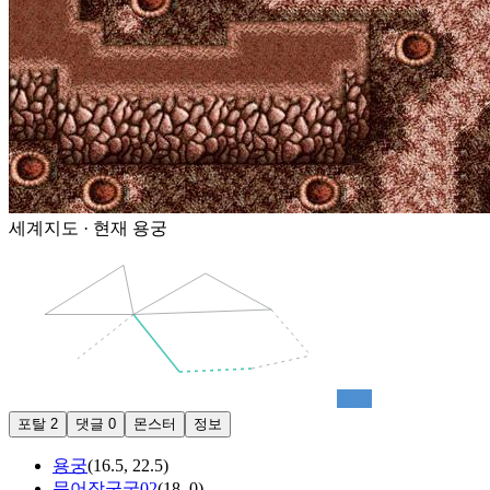
세계지도 · 현재
용궁
용궁
포탈
2
댓글
0
몬스터
정보
용궁
(
16.5
,
22.5
)
문어장군굴02
(
18
,
0
)