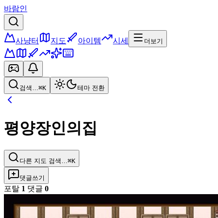
바람인
사냥터
지도
아이템
시세
더보기
검색…
⌘K
테마 전환
평양장인의집
다른 지도 검색…
⌘K
댓글쓰기
포탈
1
댓글
0