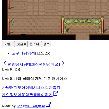
포탈
1
댓글
0
몬스터
정보
고구려평양성
(
12.5
,
25
)
평양성사냥대회장
평양성쥐굴1
바람인 DB
바람의나라 클래식 게임 데이터베이스
사냥터
지도
아이템
시세
스킬
단축키
개인정보
이용약관
플레이하기
Made by
Sangrak · kargn.as