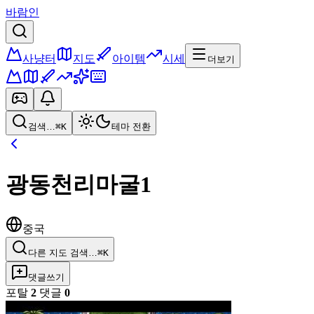
바람인
사냥터
지도
아이템
시세
더보기
검색…
⌘K
테마 전환
광동천리마굴1
중국
다른 지도 검색…
⌘K
댓글쓰기
포탈
2
댓글
0