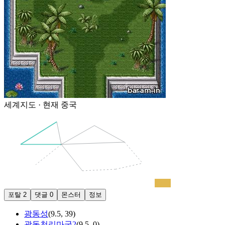
세계지도 · 현재
중국
중국
포탈
2
댓글
0
몬스터
정보
광동성
(
9.5
,
39
)
광동천리마굴2
(
9.5
,
0
)