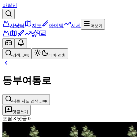
바람인
사냥터
지도
아이템
시세
더보기
검색…
⌘K
테마 전환
동부여통로
다른 지도 검색…
⌘K
댓글쓰기
포탈
3
댓글
0