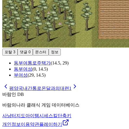
포탈
3
댓글
0
몬스터
정보
동부여통로주택가
(
14.5
,
29
)
동부여성
(
0
,
14.5
)
부여성
(
29
,
14.5
)
평양국내간통로
온달과의대련1
바람인 DB
바람의나라 클래식 게임 데이터베이스
사냥터
지도
아이템
시세
스킬
단축키
개인정보
이용약관
플레이하기