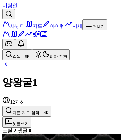
바람인
사냥터
지도
아이템
시세
더보기
검색…
⌘K
테마 전환
양왕굴1
12지신
다른 지도 검색…
⌘K
댓글쓰기
포탈
2
댓글
0