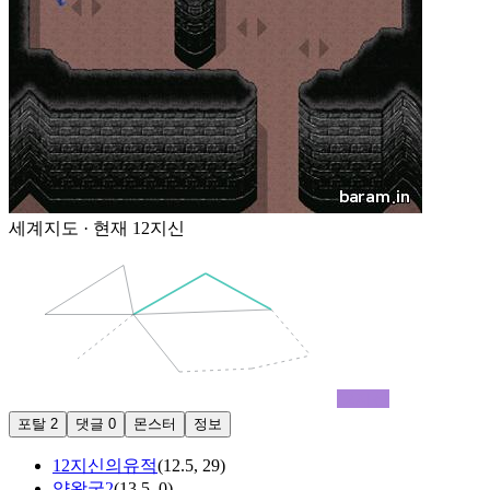
세계지도 · 현재
12지신
12지신
포탈
2
댓글
0
몬스터
정보
12지신의유적
(
12.5
,
29
)
양왕굴2
(
13.5
,
0
)