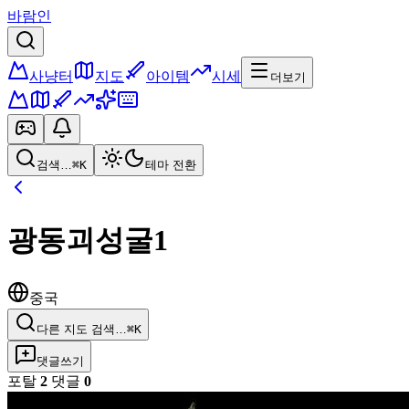
바람인
사냥터
지도
아이템
시세
더보기
검색…
⌘K
테마 전환
광동괴성굴1
중국
다른 지도 검색…
⌘K
댓글쓰기
포탈
2
댓글
0