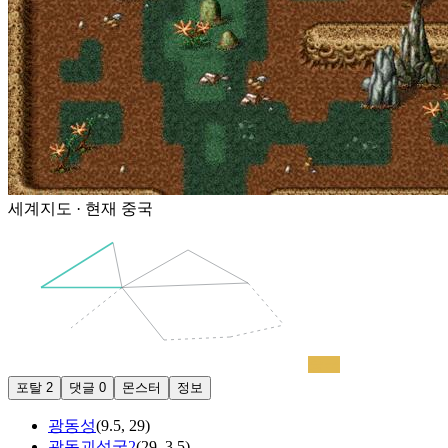
세계지도 · 현재
중국
중국
포탈
2
댓글
0
몬스터
정보
광동성
(
9.5
,
29
)
광동괴성굴2
(
29
,
3.5
)