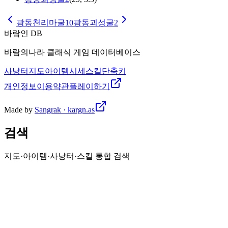
광동천리마굴10
광동괴성굴2
바람인 DB
바람의나라 클래식 게임 데이터베이스
사냥터
지도
아이템
시세
스킬
단축키
개인정보
이용약관
플레이하기
Made by
Sangrak · kargn.as
검색
지도·아이템·사냥터·스킬 통합 검색