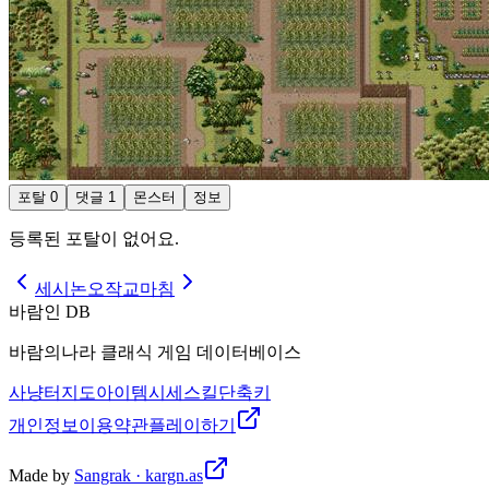
포탈
0
댓글
1
몬스터
정보
등록된 포탈이 없어요.
세시논
오작교마침
바람인 DB
바람의나라 클래식 게임 데이터베이스
사냥터
지도
아이템
시세
스킬
단축키
개인정보
이용약관
플레이하기
Made by
Sangrak · kargn.as