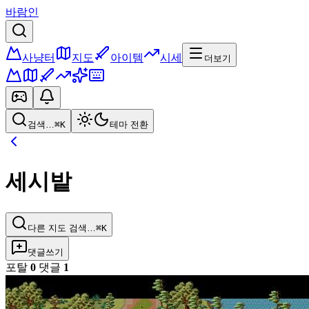
바람인
사냥터
지도
아이템
시세
더보기
검색…
⌘K
테마 전환
세시밭
다른 지도 검색…
⌘K
댓글쓰기
포탈
0
댓글
1