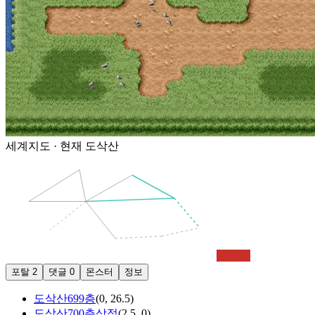
세계지도 · 현재
도삭산
도삭산
포탈
2
댓글
0
몬스터
정보
도삭산699층
(
0
,
26.5
)
도삭산700층상점
(
2.5
,
0
)