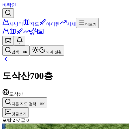
바람인
사냥터
지도
아이템
시세
더보기
검색…
⌘K
테마 전환
도삭산700층
도삭산
다른 지도 검색…
⌘K
댓글쓰기
포탈
2
댓글
0