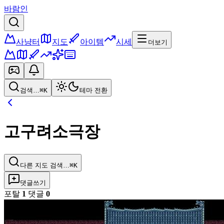
바람인
사냥터
지도
아이템
시세
더보기
검색…
⌘K
테마 전환
고구려소극장
다른 지도 검색…
⌘K
댓글쓰기
포탈
1
댓글
0