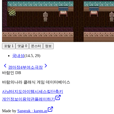
포탈
1
댓글
0
몬스터
정보
국내성
(
14.5
,
29
)
경마장4
부여소극장
바람인 DB
바람의나라 클래식 게임 데이터베이스
사냥터
지도
아이템
시세
스킬
단축키
개인정보
이용약관
플레이하기
Made by
Sangrak · kargn.as