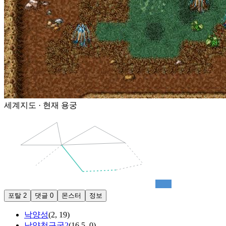
세계지도 · 현재
용궁
용궁
포탈
2
댓글
0
몬스터
정보
낙양성
(
2
,
19
)
낙양천구굴2
(
16.5
,
0
)