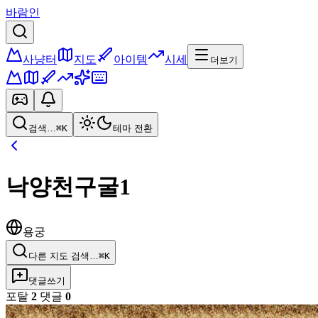
바람인
사냥터
지도
아이템
시세
더보기
검색…
⌘K
테마 전환
낙양천구굴1
용궁
다른 지도 검색…
⌘K
댓글쓰기
포탈
2
댓글
0