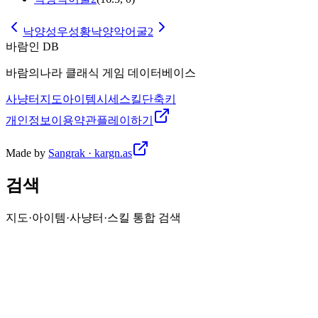
낙양성우성황
낙양악어굴2
바람인 DB
바람의나라 클래식 게임 데이터베이스
사냥터
지도
아이템
시세
스킬
단축키
개인정보
이용약관
플레이하기
Made by
Sangrak · kargn.as
검색
지도·아이템·사냥터·스킬 통합 검색