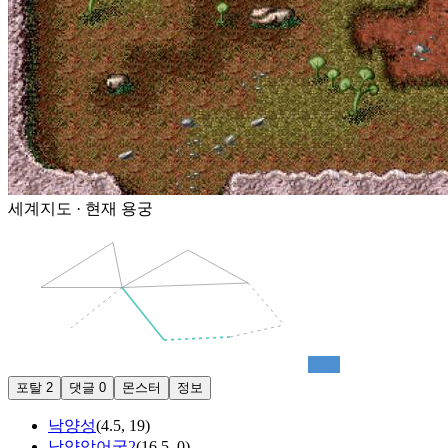
세계지도 · 현재
용궁
용궁
포탈
2
댓글
0
몬스터
정보
낙양성
(
4.5
,
19
)
낙양악어굴2
(
16.5
,
0
)