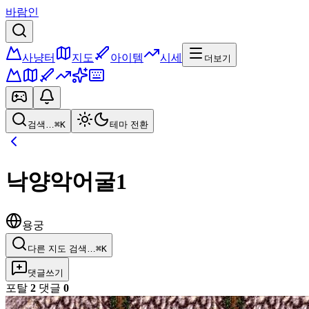
바람인
사냥터
지도
아이템
시세
더보기
검색…
⌘K
테마 전환
낙양악어굴1
용궁
다른 지도 검색…
⌘K
댓글쓰기
포탈
2
댓글
0