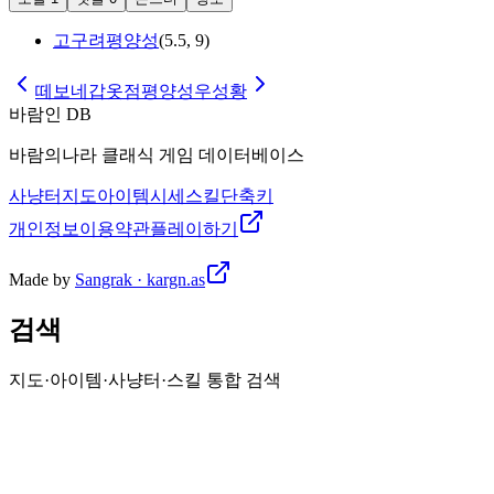
고구려평양성
(
5.5
,
9
)
떼보네갑옷점
평양성우성황
바람인 DB
바람의나라 클래식 게임 데이터베이스
사냥터
지도
아이템
시세
스킬
단축키
개인정보
이용약관
플레이하기
Made by
Sangrak · kargn.as
검색
지도·아이템·사냥터·스킬 통합 검색