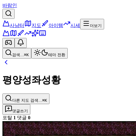
바람인
사냥터
지도
아이템
시세
더보기
검색…
⌘K
테마 전환
평양성좌성황
다른 지도 검색…
⌘K
댓글쓰기
포탈
1
댓글
0