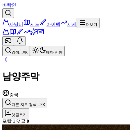
바람인
사냥터
지도
아이템
시세
더보기
검색…
⌘K
테마 전환
남양주막
중국
다른 지도 검색…
⌘K
댓글쓰기
포탈
1
댓글
0