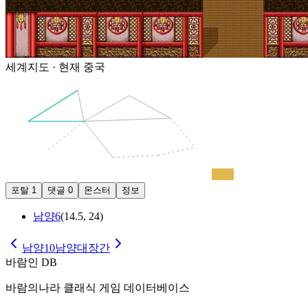
세계지도 · 현재
중국
중국
포탈
1
댓글
0
몬스터
정보
남양6
(
14.5
,
24
)
남양10
남양대장간
바람인 DB
바람의나라 클래식 게임 데이터베이스