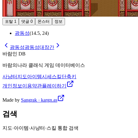
포탈
1
댓글
0
몬스터
정보
광동성
(
14.5
,
24
)
광동성
광동성대장간
바람인 DB
바람의나라 클래식 게임 데이터베이스
사냥터
지도
아이템
시세
스킬
단축키
개인정보
이용약관
플레이하기
Made by
Sangrak · kargn.as
검색
지도·아이템·사냥터·스킬 통합 검색