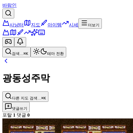
바람인
사냥터
지도
아이템
시세
더보기
검색…
⌘K
테마 전환
광동성주막
다른 지도 검색…
⌘K
댓글쓰기
포탈
1
댓글
0