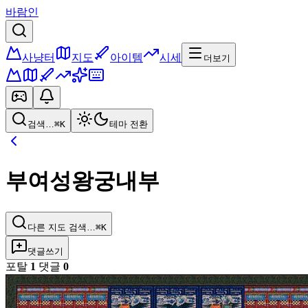
바람인
사냥터
지도
아이템
시세
더보기
검색…
⌘K
테마 전환
부여성왕궁내부
다른 지도 검색…
⌘K
댓글쓰기
포탈
1
댓글
0