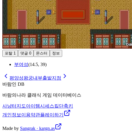
포탈
1
댓글
0
몬스터
정보
부여성
(
14.5
,
39
)
평양성왕궁내부
출발지점
바람인 DB
바람의나라 클래식 게임 데이터베이스
사냥터
지도
아이템
시세
스킬
단축키
개인정보
이용약관
플레이하기
Made by
Sangrak · kargn.as