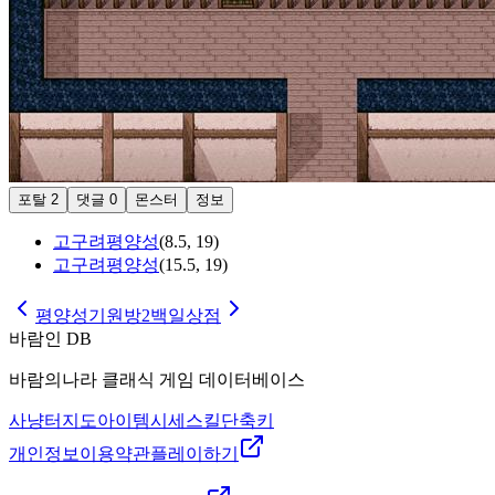
포탈
2
댓글
0
몬스터
정보
고구려평양성
(
8.5
,
19
)
고구려평양성
(
15.5
,
19
)
평양성기원방2
백일상점
바람인 DB
바람의나라 클래식 게임 데이터베이스
사냥터
지도
아이템
시세
스킬
단축키
개인정보
이용약관
플레이하기