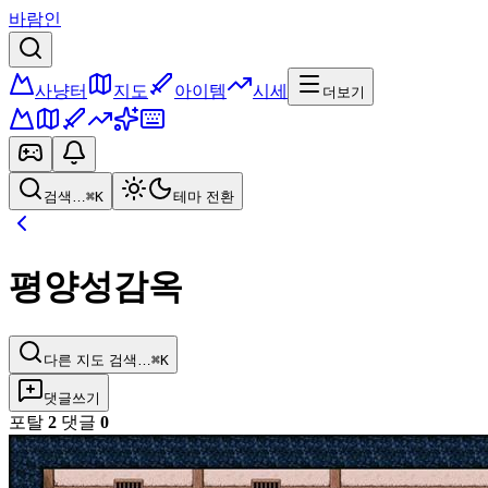
바람인
사냥터
지도
아이템
시세
더보기
검색…
⌘K
테마 전환
평양성감옥
다른 지도 검색…
⌘K
댓글쓰기
포탈
2
댓글
0