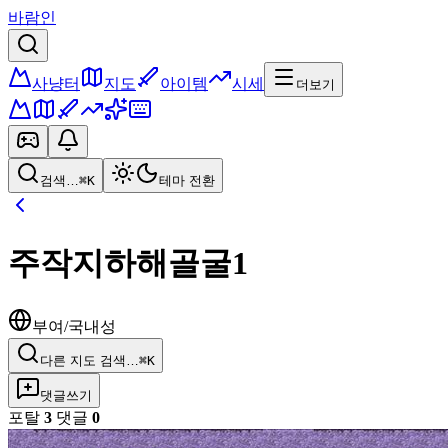
바람인
사냥터
지도
아이템
시세
더보기
검색…
⌘K
테마 전환
주작지하해골굴1
부여/국내성
다른 지도 검색…
⌘K
댓글쓰기
포탈
3
댓글
0