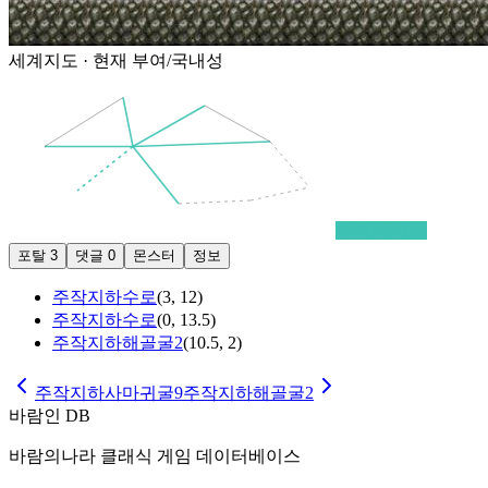
세계지도 · 현재
부여/국내성
부여/국내성
포탈
3
댓글
0
몬스터
정보
주작지하수로
(
3
,
12
)
주작지하수로
(
0
,
13.5
)
주작지하해골굴2
(
10.5
,
2
)
주작지하사마귀굴9
주작지하해골굴2
바람인 DB
바람의나라 클래식 게임 데이터베이스