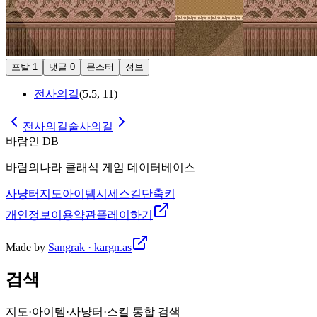
포탈
1
댓글
0
몬스터
정보
전사의길
(
5.5
,
11
)
전사의길
술사의길
바람인 DB
바람의나라 클래식 게임 데이터베이스
사냥터
지도
아이템
시세
스킬
단축키
개인정보
이용약관
플레이하기
Made by
Sangrak · kargn.as
검색
지도·아이템·사냥터·스킬 통합 검색