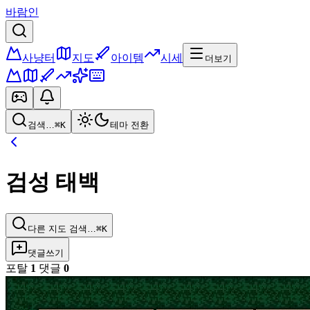
바람인
사냥터
지도
아이템
시세
더보기
검색…
⌘K
테마 전환
검성 태백
다른 지도 검색…
⌘K
댓글쓰기
포탈
1
댓글
0