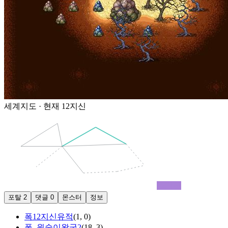
세계지도 · 현재
12지신
12지신
포탈
2
댓글
0
몬스터
정보
폭12지신유적
(
1
,
0
)
폭_원숭이왕굴2
(
18
,
3
)