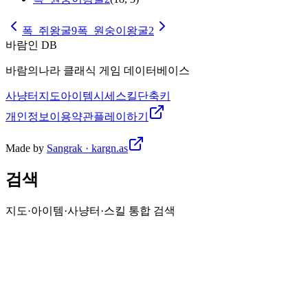
폭_쥐왕굴9
폭_원숭이왕굴2
바람인 DB
바람의나라 클래식 게임 데이터베이스
사냥터
지도
아이템
시세
스킬
단축키
개인정보
이용약관
플레이하기
Made by
Sangrak · kargn.as
검색
지도·아이템·사냥터·스킬 통합 검색