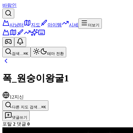
바람인
사냥터
지도
아이템
시세
더보기
검색…
⌘K
테마 전환
폭_원숭이왕굴1
12지신
다른 지도 검색…
⌘K
댓글쓰기
포탈
2
댓글
0