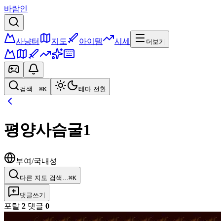
바람인
사냥터
지도
아이템
시세
더보기
검색…
⌘K
테마 전환
평양사슴굴1
부여/국내성
다른 지도 검색…
⌘K
댓글쓰기
포탈
2
댓글
0