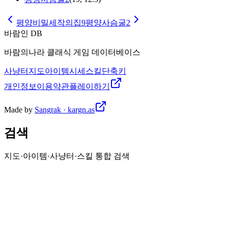
평양비밀세작의집9
평양사슴굴2
바람인 DB
바람의나라 클래식 게임 데이터베이스
사냥터
지도
아이템
시세
스킬
단축키
개인정보
이용약관
플레이하기
Made by
Sangrak · kargn.as
검색
지도·아이템·사냥터·스킬 통합 검색