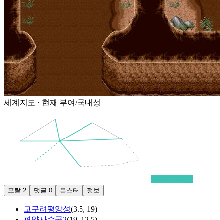
세계지도 · 현재
부여/국내성
부여/국내성
포탈
2
댓글
0
몬스터
정보
고구려평양성
(
3.5
,
19
)
평양사슴굴2
(
19
,
12.5
)