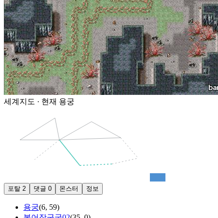
세계지도 · 현재
용궁
용궁
포탈
2
댓글
0
몬스터
정보
용궁
(
6
,
59
)
복어장군굴02
(
35
,
0
)