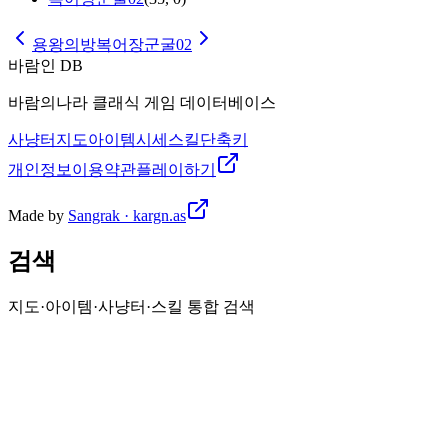
용왕의방
복어장군굴02
바람인 DB
바람의나라 클래식 게임 데이터베이스
사냥터
지도
아이템
시세
스킬
단축키
개인정보
이용약관
플레이하기
Made by
Sangrak · kargn.as
검색
지도·아이템·사냥터·스킬 통합 검색