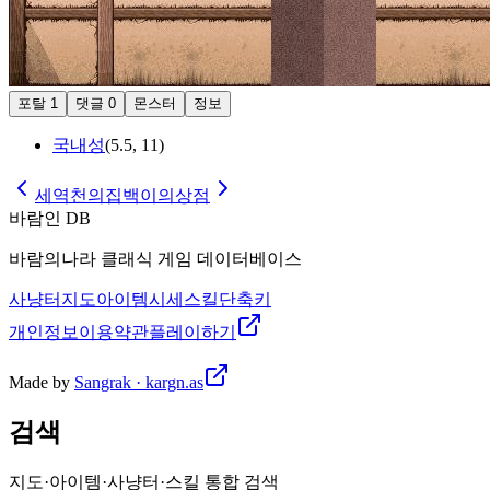
포탈
1
댓글
0
몬스터
정보
국내성
(
5.5
,
11
)
세역천의집
백이의상점
바람인 DB
바람의나라 클래식 게임 데이터베이스
사냥터
지도
아이템
시세
스킬
단축키
개인정보
이용약관
플레이하기
Made by
Sangrak · kargn.as
검색
지도·아이템·사냥터·스킬 통합 검색