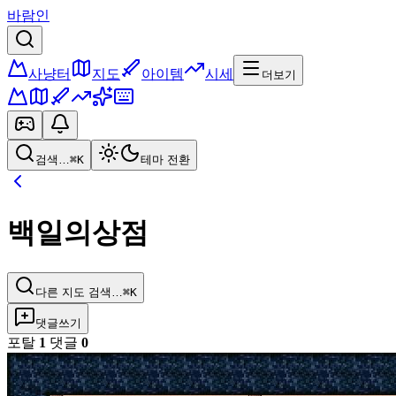
바람인
사냥터
지도
아이템
시세
더보기
검색…
⌘K
테마 전환
백일의상점
다른 지도 검색…
⌘K
댓글쓰기
포탈
1
댓글
0