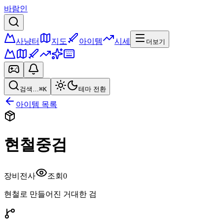
바람인
사냥터
지도
아이템
시세
더보기
검색…
⌘K
테마 전환
아이템 목록
현철중검
장비
전사
조회
0
현철로 만들어진 거대한 검