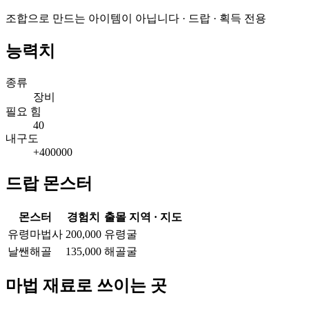
조합으로 만드는 아이템이 아닙니다 · 드랍 · 획득 전용
능력치
종류
장비
필요 힘
40
내구도
+400000
드랍 몬스터
몬스터
경험치
출몰 지역 · 지도
유령마법사
200,000
유령굴
날쌘해골
135,000
해골굴
마법 재료로 쓰이는 곳