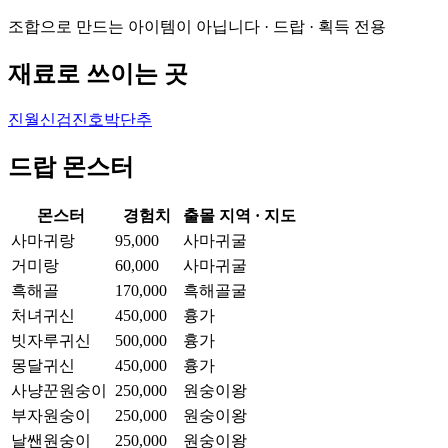
조합으로 만드는 아이템이 아닙니다 · 드랍 · 획득 전용
재료로 쓰이는 곳
진월신검
진호박단추
드랍 몬스터
몬스터
경험치
출몰 지역 · 지도
사마귀랑
95,000
사마귀굴
거미랑
60,000
사마귀굴
흑해골
170,000
흑해골굴
처녀귀신
450,000
흉가
빗자루귀신
500,000
흉가
몽달귀신
450,000
흉가
사냥꾼원숭이
250,000
원숭이왕
부자원숭이
250,000
원숭이왕
날쌘원숭이
250,000
원숭이왕