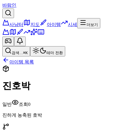
바람인
사냥터
지도
아이템
시세
더보기
검색…
⌘K
테마 전환
아이템 목록
진호박
일반
조회
0
진하게 농축된 호박