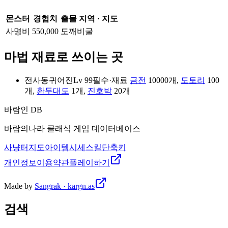
몬스터
경험치
출몰 지역 · 지도
사명비
550,000
도깨비굴
마법 재료로 쓰이는 곳
전사
동귀어진
Lv 99
필수
·
재료
금전
10000
개
,
도토리
100
개
,
환두대도
1
개
,
진호박
20
개
바람인 DB
바람의나라 클래식 게임 데이터베이스
사냥터
지도
아이템
시세
스킬
단축키
개인정보
이용약관
플레이하기
Made by
Sangrak · kargn.as
검색