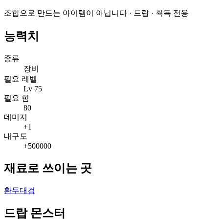
조합으로 만드는 아이템이 아닙니다 · 드랍 · 획득 전용
능력치
종류
장비
필요 레벨
Lv 75
필요 힘
80
데미지
+1
내구도
+500000
재료로 쓰이는 곳
환두대검
드랍 몬스터