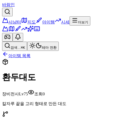
바람인
사냥터
지도
아이템
시세
더보기
검색…
⌘K
테마 전환
아이템 목록
환두대도
장비
전사
Lv
75
조회
0
칼자루 끝을 고리 형태로 만든 대도